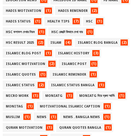
(1)
(1)
(1)
EDUCATION NEWS
FACEBOOK ID NAME
FB NAME
(1)
(2)
HADIS MOTIVATION
HADIS REMINDER
(1)
(7)
(1)
HADIS STATUS
HEALTH TIPS
HSC
(1)
(1)
HSC ফলাফল দেখার নিয়ম
HSC রেজাল্ট কিভাবে দেখা যায়
(2)
(4)
(2)
HSC RESULT 2025
ISLAM
ISLAMIC BLOG BANGLA
(1)
(3)
ISLAMIC BLOG POST
ISLAMIC HISTORY
(2)
(1)
ISLAMIC MOTIVATION
ISLAMIC POST
(1)
(1)
ISLAMIC QUOTES
ISLAMIC REMINDER
(2)
(1)
ISLAMIC STATUS
ISLAMIC STATUS BANGLA
(1)
(1)
(1)
MICRO WORK
MONIATG
MONIATG দিয়ে দ্রুত আর্নিং
(1)
(1)
MONITAG
MOTIVATIONAL ISLAMIC CAPTION
(1)
(1)
(1)
MUSLIM
NEWS
NEWS . BANGLA NEWS
(1)
(1)
QURAN MOTIVATION
QURAN QUOTES BANGLA