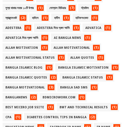
(1)
(7)
(1)
সুস্থ থাকার সহজ ১০টি উপায়
সোশ্যাল মিডিয়ার
স্ট্যাটাস
(2)
(1)
(1)
(1)
স্বাস্থ্যসংকট
হাদিসে
হাদীস
হানিফসংকেত
(1)
(1)
(1)
ADESTERA
ADESTERA দিয়ে দ্রুত আর্নিং
ADVATICA
(1)
(1)
ADVATICA দিয়ে দ্রুত আর্নিং
AI BANGLA NEWS
(1)
(1)
ALLAH MOTIVATION
ALLAH MOTIVATIONAL
(1)
(1)
ALLAH MOTIVATIONAL STATUS
ALLAH QUOTES
(1)
(1)
BANGLA ISLAMIC BLOG
BANGLA ISLAMIC MOTIVATION
(2)
(1)
BANGLA ISLAMIC QUOTES
BANGLA ISLAMIC STATUS
(3)
(1)
BANGLA MOTIVATIONAL
BANGLA SAD SMS
(2)
(1)
BANGLANEWS
BDMICROWORK.COM
(1)
(1)
BEST MICERO JOB SSITE
BMT AND TECHNICAL RESULTS
(1)
(2)
CPA
DIABETES CONTROL TIPS IN BANGLA