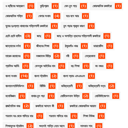
(1)
(1)
(1)
(1)
ও জ্বীনের আক্রমণ
কুড়িগ্রাম
কেন চুল পড়ে
কোরআনিক রুকাইয়া
(1)
(4)
(1)
কোরআনিক শক্তি
খেলার সংবাদ
ঘরে বসে আয়
(1)
(1)
ঘুমের দুঃস্বপ্ন থামানোর শক্তিশালী রুকাইয়া
চুল পড়ার প্রকৃত কারণ
(3)
(1)
(1)
ছোট ছোট হাদীস
জাদু
জাদু ও অশান্তি ধ্বংসের শক্তিশালী রুকাইয়া
(1)
(1)
(1)
(1)
জান্নাতের বর্ণনা
জীবনের শিক্ষা
ঠাকুরগাঁও খবর
ডায়াবেটিস
(1)
(2)
(1)
(1)
তারেক রহমানের
নবজাতক বিক্রি
নবী
নেত্রকোনা
(1)
(1)
(1)
(1)
প্যাসিভ আর্নিং
ফেসবুক আইডির নাম
বড় শিক্ষা
বদ নজর
(16)
(2)
(1)
বাংলা সংবাদ
বাংলা স্ট্যাটাস
বাংলা স্যাড এসএমএস
(1)
(1)
(1)
(2)
বাংলাদেশটেলিভিশন
বিটিভি
ভবিষ্যদ্বাণী
ভবিষ্যদ্বাণী সত্য
(1)
(1)
(2)
(1)
মনোবিজ্ঞান
মাথার চুল পড়া
মোটিভেশনাল উক্তি
মোনিটাইজেশন
(2)
(1)
(1)
রাজনৈতিক খবর
রুকাইয়া আসলে কী
রুকাইয়া কোরআনিক আয়াত
(1)
(1)
(1)
শয়তান ঘর থেকে পালিয়ে যায়
শয়তান পালিয়ে যায়
শিক্ষা নিউজ
(2)
(1)
(1)
শিক্ষামূলক স্ট্যাটাস
শুনলেই শান্তি নেমে আসে
সালমান শাহ