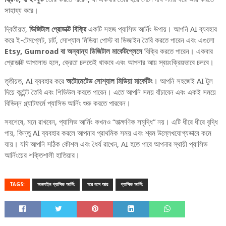
সাহায্য করে।
দ্বিতীয়ত,
ডিজিটাল প্রোডাক্ট বিক্রি
একটি সহজ প্যাসিভ আর্নিং উপায়। আপনি AI ব্যবহার
করে ই-টেমপ্লেট, চার্ট, সোশ্যাল মিডিয়া পোস্ট বা ডিজাইন তৈরি করতে পারেন এবং এগুলো
Etsy, Gumroad বা অন্যান্য ডিজিটাল মার্কেটপ্লেসে
বিক্রি করতে পারেন। একবার
প্রোডাক্ট আপলোড হলে, ক্রেতা চলতেই থাকবে এবং আপনার আয় স্বয়ংক্রিয়ভাবে চলবে।
তৃতীয়ত, AI ব্যবহার করে
অটোমেটেড সোশ্যাল মিডিয়া মার্কেটিং
। আপনি সহজেই AI টুল
দিয়ে কন্টেন্ট তৈরি এবং শিডিউল করতে পারেন। এতে আপনি সময় বাঁচাবেন এবং একই সময়ে
বিভিন্ন প্ল্যাটফর্মে প্যাসিভ আর্নিং শুরু করতে পারবেন।
সবশেষে, মনে রাখবেন, প্যাসিভ আর্নিং কখনও “তাত্ক্ষণিক সমৃদ্ধি” নয়। এটি ধীরে ধীরে বৃদ্ধি
পায়, কিন্তু AI ব্যবহার করলে আপনার প্রাথমিক সময় এবং শ্রম উল্লেখযোগ্যভাবে কমে
যায়। যদি আপনি সঠিক কৌশল এবং ধৈর্য রাখেন, AI হতে পারে আপনার স্থায়ী প্যাসিভ
আর্নিংয়ের শক্তিশালী হাতিয়ার।
TAGS:
অনলাইন প্যাসিভ আর্নিং
ঘরে বসে আয়
প্যাসিভ আর্নিং