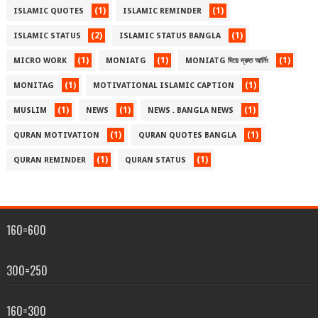
(1)
(1)
ISLAMIC QUOTES
ISLAMIC REMINDER
(2)
(1)
ISLAMIC STATUS
ISLAMIC STATUS BANGLA
(1)
(1)
(1)
MICRO WORK
MONIATG
MONIATG দিয়ে দ্রুত আর্নিং
(1)
(1)
MONITAG
MOTIVATIONAL ISLAMIC CAPTION
(1)
(1)
(1)
MUSLIM
NEWS
NEWS . BANGLA NEWS
(1)
(1)
QURAN MOTIVATION
QURAN QUOTES BANGLA
(1)
(1)
QURAN REMINDER
QURAN STATUS
160=600
300=250
160=300