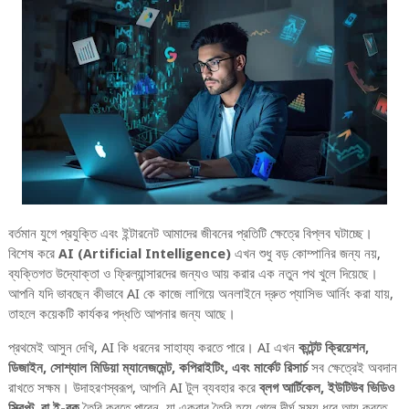
বর্তমান যুগে প্রযুক্তি এবং ইন্টারনেট আমাদের জীবনের প্রতিটি ক্ষেত্রে বিপ্লব ঘটাচ্ছে।
বিশেষ করে
AI (Artificial Intelligence)
এখন শুধু বড় কোম্পানির জন্য নয়,
ব্যক্তিগত উদ্যোক্তা ও ফ্রিল্যান্সারদের জন্যও আয় করার এক নতুন পথ খুলে দিয়েছে।
আপনি যদি ভাবছেন কীভাবে AI কে কাজে লাগিয়ে অনলাইনে দ্রুত প্যাসিভ আর্নিং করা যায়,
তাহলে কয়েকটি কার্যকর পদ্ধতি আপনার জন্য আছে।
প্রথমেই আসুন দেখি, AI কি ধরনের সাহায্য করতে পারে। AI এখন
কন্টেন্ট ক্রিয়েশন,
ডিজাইন, সোশ্যাল মিডিয়া ম্যানেজমেন্ট, কপিরাইটিং, এবং মার্কেট রিসার্চ
সব ক্ষেত্রেই অবদান
রাখতে সক্ষম। উদাহরণস্বরূপ, আপনি AI টুল ব্যবহার করে
ব্লগ আর্টিকেল, ইউটিউব ভিডিও
স্ক্রিপ্ট, বা ই-বুক
তৈরি করতে পারেন, যা একবার তৈরি হয়ে গেলে দীর্ঘ সময় ধরে আয় করতে