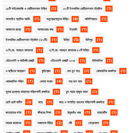
(1)
(1)
২৫টি সাইকোলজি ও মোটিভেশনাল উক্তি
৫০টি ইসলামিক মোটিভেশনাল স্ট্যাটাস
(1)
(6)
(1)
অনলাইন প্যাসিভ আর্নিং
অনুপ্রেরণামূলক উক্তি
অলিম্পিয়াডে
(1)
(1)
(1)
আকাশের রহস্য
আবহাওয়ার খবর
ইত্যাদি
(1)
(5)
(1)
ইসলামিক মোটিভেশনাল স্ট্যাটাস (৫০টি)
উক্তি
উলিপুর
(1)
(1)
এ.পি.জে. আবদুল কালামের
এ.পি.জে. আবদুল কালামের ৫০টি উক্তি
(1)
(1)
(1)
এইচএসসি ও কারিগরি রেজাল্ট
এইচএসসি রেজাল্ট ২০২৫
ঐতিহাসিক
(1)
(1)
(1)
(1)
ও জ্বীনের আক্রমণ
কুড়িগ্রাম
কেন চুল পড়ে
কোরআনিক রুকাইয়া
(1)
(4)
(1)
কোরআনিক শক্তি
খেলার সংবাদ
ঘরে বসে আয়
(1)
(1)
ঘুমের দুঃস্বপ্ন থামানোর শক্তিশালী রুকাইয়া
চুল পড়ার প্রকৃত কারণ
(3)
(1)
(1)
ছোট ছোট হাদীস
জাদু
জাদু ও অশান্তি ধ্বংসের শক্তিশালী রুকাইয়া
(1)
(1)
(1)
(1)
জান্নাতের বর্ণনা
জীবনের শিক্ষা
ঠাকুরগাঁও খবর
ডায়াবেটিস
(1)
(2)
(1)
(1)
তারেক রহমানের
নবজাতক বিক্রি
নবী
নেত্রকোনা