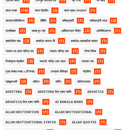
(1)
(1)
(1)
(1)
প্যাসিভ আর্নিং
ফেসবুক আইডির নাম
বড় শিক্ষা
বদ নজর
(16)
(2)
(1)
বাংলা সংবাদ
বাংলা স্ট্যাটাস
বাংলা স্যাড এসএমএস
(1)
(1)
(1)
(2)
বাংলাদেশটেলিভিশন
বিটিভি
ভবিষ্যদ্বাণী
ভবিষ্যদ্বাণী সত্য
(1)
(1)
(2)
(1)
মনোবিজ্ঞান
মাথার চুল পড়া
মোটিভেশনাল উক্তি
মোনিটাইজেশন
(2)
(1)
(1)
রাজনৈতিক খবর
রুকাইয়া আসলে কী
রুকাইয়া কোরআনিক আয়াত
(1)
(1)
(1)
শয়তান ঘর থেকে পালিয়ে যায়
শয়তান পালিয়ে যায়
শিক্ষা নিউজ
(2)
(1)
(1)
শিক্ষামূলক স্ট্যাটাস
শুনলেই শান্তি নেমে আসে
সালমান শাহ
(1)
(7)
(1)
সুস্থ থাকার সহজ ১০টি উপায়
সোশ্যাল মিডিয়ার
স্ট্যাটাস
(2)
(1)
(1)
(1)
স্বাস্থ্যসংকট
হাদিসে
হাদীস
হানিফসংকেত
(1)
(1)
(1)
ADESTERA
ADESTERA দিয়ে দ্রুত আর্নিং
ADVATICA
(1)
(1)
ADVATICA দিয়ে দ্রুত আর্নিং
AI BANGLA NEWS
(1)
(1)
ALLAH MOTIVATION
ALLAH MOTIVATIONAL
(1)
(1)
ALLAH MOTIVATIONAL STATUS
ALLAH QUOTES