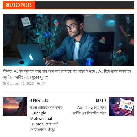
RELATED POSTS
কীভাবে AI টুল ব্যবহার করে ঘরে বসে আয় বাড়ানো যায় সহজ উপায়ে . AI দিয়ে দ্রুত অনলাইন
প্যাসিভ আর্নিং: নতুন যুগের সুযোগ
October 13, 2025
0টি
PREVIOUS
NEXT
বাংলা মোটিভেশনাল উক্তি
Adestera দিয়ে দ্রুত
....Bangla
আর্নিং: এক বিস্তারিত গাইড
Motivational
Quotes ..সেরা দশটি
মোটিভেশনাল উক্তি