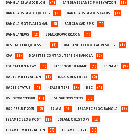
(1)
(1)
BANGLA ISLAMIC BLOG
BANGLA ISLAMIC MOTIVATION
(2)
(1)
BANGLA ISLAMIC QUOTES
BANGLA ISLAMIC STATUS
(3)
(1)
BANGLA MOTIVATIONAL
BANGLA SAD SMS
(2)
(1)
BANGLANEWS
BDMICROWORK.COM
(1)
(1)
BEST MICERO JOB SSITE
BMT AND TECHNICAL RESULTS
(1)
(2)
CPA
DIABETES CONTROL TIPS IN BANGLA
(1)
(1)
(1)
EDUCATION NEWS
FACEBOOK ID NAME
FB NAME
(1)
(2)
HADIS MOTIVATION
HADIS REMINDER
(1)
(7)
(1)
HADIS STATUS
HEALTH TIPS
HSC
(1)
(1)
HSC ফলাফল দেখার নিয়ম
HSC রেজাল্ট কিভাবে দেখা যায়
(2)
(4)
(2)
HSC RESULT 2025
ISLAM
ISLAMIC BLOG BANGLA
(1)
(3)
ISLAMIC BLOG POST
ISLAMIC HISTORY
(2)
(1)
ISLAMIC MOTIVATION
ISLAMIC POST