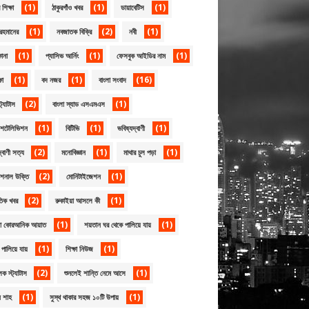
(1)
(1)
(1)
শিক্ষা
ঠাকুরগাঁও খবর
ডায়াবেটিস
(1)
(2)
(1)
রহমানের
নবজাতক বিক্রি
নবী
(1)
(1)
(1)
োনা
প্যাসিভ আর্নিং
ফেসবুক আইডির নাম
(1)
(1)
(16)
ষা
বদ নজর
বাংলা সংবাদ
(2)
(1)
্ট্যাটাস
বাংলা স্যাড এসএমএস
(1)
(1)
(1)
েশটেলিভিশন
বিটিভি
ভবিষ্যদ্বাণী
(2)
(1)
(1)
্বাণী সত্য
মনোবিজ্ঞান
মাথার চুল পড়া
(2)
(1)
েশনাল উক্তি
মোনিটাইজেশন
(2)
(1)
তিক খবর
রুকাইয়া আসলে কী
(1)
(1)
য়া কোরআনিক আয়াত
শয়তান ঘর থেকে পালিয়ে যায়
(1)
(1)
পালিয়ে যায়
শিক্ষা নিউজ
(2)
(1)
ূলক স্ট্যাটাস
শুনলেই শান্তি নেমে আসে
(1)
(1)
ন শাহ
সুস্থ থাকার সহজ ১০টি উপায়