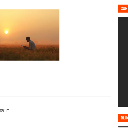
SUB
 আছে।”
BLO