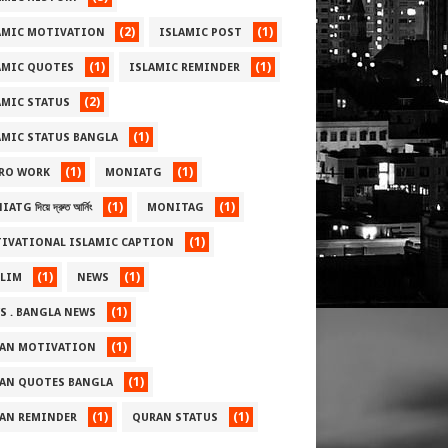
(2)
(1)
AMIC MOTIVATION
ISLAMIC POST
(1)
(1)
AMIC QUOTES
ISLAMIC REMINDER
(2)
AMIC STATUS
(1)
AMIC STATUS BANGLA
(1)
(1)
RO WORK
MONIATG
(1)
(1)
TG দিয়ে দ্রুত আর্নিং
MONITAG
(1)
IVATIONAL ISLAMIC CAPTION
(1)
(1)
LIM
NEWS
(1)
S . BANGLA NEWS
(1)
AN MOTIVATION
(1)
AN QUOTES BANGLA
(1)
(1)
AN REMINDER
QURAN STATUS