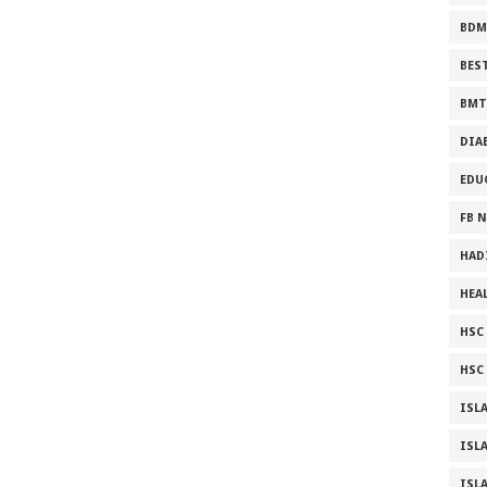
BDM
BES
BMT
DIA
EDU
FB 
HAD
HEA
HSC ফ
HSC 
ISL
ISL
ISL