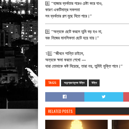
8️⃣
“হাজার ব্যর্থতার পরেও চেষ্টা করে যাও,
কারণ একটিমাত্র সফলতা
সব ব্যর্থতার গল্প মুছে দিতে পারে।”
9️⃣
“অন্যকে ছোট করলে তুমি বড় হও না,
বরং নিজের মানসিকতা ছোট হয়ে যায়।”
10️⃣
“জীবনে শান্তি চাইলে,
অন্যকে ক্ষমা করতে শেখো —
যারা তোমাকে কষ্ট দিয়েছে, তারা নয়, তুমিই মুক্তি পাবে।”
TAGS:
অনুপ্রেরণামূলক উক্তি
উক্তি
RELATED POSTS