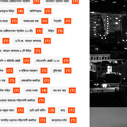
(1)
(1)
সলামিক মোটিভেশনাল স্ট্যাটাস
অনলাইন প্যাসিভ আর্নিং
(6)
(1)
েরণামূলক উক্তি
অলিম্পিয়াডে
(1)
(1)
(1)
র রহস্য
আবহাওয়ার খবর
ইত্যাদি
(1)
(5)
ক মোটিভেশনাল স্ট্যাটাস (৫০টি)
উক্তি
(1)
(1)
এ.পি.জে. আবদুল কালামের
(1)
ে. আবদুল কালামের ৫০টি উক্তি
(1)
(1)
ি ও কারিগরি রেজাল্ট
এইচএসসি রেজাল্ট ২০২৫
(1)
(1)
(1)
সিক
ও জ্বীনের আক্রমণ
কুড়িগ্রাম
(1)
(1)
ল পড়ে
কোরআনিক রুকাইয়া
(1)
(4)
(1)
িক শক্তি
খেলার সংবাদ
ঘরে বসে আয়
(1)
দুঃস্বপ্ন থামানোর শক্তিশালী রুকাইয়া
(1)
(3)
(1)
ার প্রকৃত কারণ
ছোট ছোট হাদীস
জাদু
(1)
(1)
 অশান্তি ধ্বংসের শক্তিশালী রুকাইয়া
জান্নাতের বর্ণনা