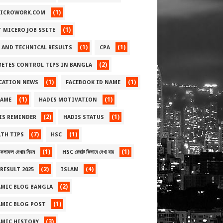
(1)
ICROWORK.COM
(1)
T MICERO JOB SSITE
(1)
(1)
 AND TECHNICAL RESULTS
CPA
(2)
BETES CONTROL TIPS IN BANGLA
(1)
(1)
CATION NEWS
FACEBOOK ID NAME
(1)
(1)
NAME
HADIS MOTIVATION
(2)
(1)
IS REMINDER
HADIS STATUS
(7)
(1)
LTH TIPS
HSC
(1)
(1)
লাফল দেখার নিয়ম
HSC রেজাল্ট কিভাবে দেখা যায়
(2)
(4)
RESULT 2025
ISLAM
(2)
AMIC BLOG BANGLA
(1)
AMIC BLOG POST
(3)
AMIC HISTORY