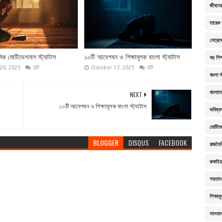
জীবনের 
তারেক 
নেত্রক
িক মোটিভেশনাল স্ট্যাটাস
১০টি আবেগঘন ও শিক্ষামূলক বাংলা স্ট্যাটাস
বড় শিক্
20, 2025
0টি
October 17, 2025
0টি
বাংলা স
বাংলাদ
NEXT
১০টি আবেগঘন ও শিক্ষামূলক বাংলা স্ট্যাটাস
ভবিষ্যদ
মোটিভ
BLOGGER
DISQUS
FACEBOOK
রাজনৈ
রুকাই
শয়তান 
শিক্ষাম
সালমা