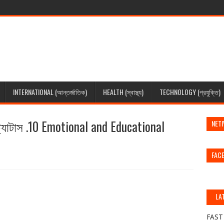
INTERNATIONAL (আন্তর্জাতিক)
HEALTH (স্বাস্থ্য)
TECHNOLOGY (প্রযুক্তি)
্ট্যাটাস .10 Emotional and Educational
NETI
FAC
LA
(স
FAST