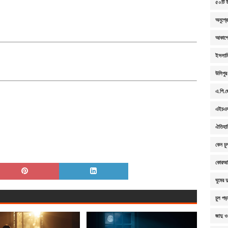
৫০টি ই
অনুপ্র
আকাশে
ইসলামি
উলিপুর
এ.পি.জ
এইচএসস
ঐতিহা
কেন চু
কোরআন
ঘুমের 
চুল পড়
জাদু ও