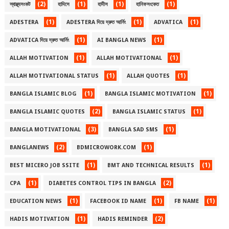
(2)
(1)
(1)
(1)
স্বাস্থ্যসংকট
হাদিসে
হাদীস
হানিফসংকেত
(1)
(1)
(1)
ADESTERA
ADESTERA দিয়ে দ্রুত আর্নিং
ADVATICA
(1)
(1)
ADVATICA দিয়ে দ্রুত আর্নিং
AI BANGLA NEWS
(1)
(1)
ALLAH MOTIVATION
ALLAH MOTIVATIONAL
(1)
(1)
ALLAH MOTIVATIONAL STATUS
ALLAH QUOTES
(1)
(1)
BANGLA ISLAMIC BLOG
BANGLA ISLAMIC MOTIVATION
(2)
(1)
BANGLA ISLAMIC QUOTES
BANGLA ISLAMIC STATUS
(3)
(1)
BANGLA MOTIVATIONAL
BANGLA SAD SMS
(2)
(1)
BANGLANEWS
BDMICROWORK.COM
(1)
(1)
BEST MICERO JOB SSITE
BMT AND TECHNICAL RESULTS
(1)
(2)
CPA
DIABETES CONTROL TIPS IN BANGLA
(1)
(1)
(1)
EDUCATION NEWS
FACEBOOK ID NAME
FB NAME
(1)
(2)
HADIS MOTIVATION
HADIS REMINDER