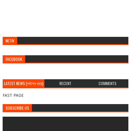
NETIV
FACEBOOK
LATEST NEWS (সর্বশেষ খবর)
RECENT
COMMENTS
FAST PAGE
SUBSCRIBE US