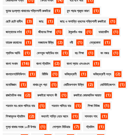
(1)
(4)
(1)
কোরআনিক শক্তি
খেলার সংবাদ
ঘরে বসে আয়
(1)
(1)
ঘুমের দুঃস্বপ্ন থামানোর শক্তিশালী রুকাইয়া
চুল পড়ার প্রকৃত কারণ
(3)
(1)
(1)
ছোট ছোট হাদীস
জাদু
জাদু ও অশান্তি ধ্বংসের শক্তিশালী রুকাইয়া
(1)
(1)
(1)
(1)
জান্নাতের বর্ণনা
জীবনের শিক্ষা
ঠাকুরগাঁও খবর
ডায়াবেটিস
(1)
(2)
(1)
(1)
তারেক রহমানের
নবজাতক বিক্রি
নবী
নেত্রকোনা
(1)
(1)
(1)
(1)
প্যাসিভ আর্নিং
ফেসবুক আইডির নাম
বড় শিক্ষা
বদ নজর
(16)
(2)
(1)
বাংলা সংবাদ
বাংলা স্ট্যাটাস
বাংলা স্যাড এসএমএস
(1)
(1)
(1)
(2)
বাংলাদেশটেলিভিশন
বিটিভি
ভবিষ্যদ্বাণী
ভবিষ্যদ্বাণী সত্য
(1)
(1)
(2)
(1)
মনোবিজ্ঞান
মাথার চুল পড়া
মোটিভেশনাল উক্তি
মোনিটাইজেশন
(2)
(1)
(1)
রাজনৈতিক খবর
রুকাইয়া আসলে কী
রুকাইয়া কোরআনিক আয়াত
(1)
(1)
(1)
শয়তান ঘর থেকে পালিয়ে যায়
শয়তান পালিয়ে যায়
শিক্ষা নিউজ
(2)
(1)
(1)
শিক্ষামূলক স্ট্যাটাস
শুনলেই শান্তি নেমে আসে
সালমান শাহ
(1)
(7)
(1)
সুস্থ থাকার সহজ ১০টি উপায়
সোশ্যাল মিডিয়ার
স্ট্যাটাস