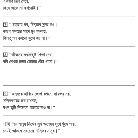
একবার চলে গেলে,
ফিরে আসে না কখনোই।”
7️⃣
“চেহারায় নয়, চিন্তায় সুন্দর হও।
কারণ সময়ের সাথে মুখ বদলায়,
কিন্তু মন কখনো বুড়ো হয় না।”
8️⃣
“জীবনের সবকিছুই শিক্ষা দেয়,
যদি শেখার মনটা তোমার বেঁচে থাকে।”
9️⃣
“অন্যকে হারিয়ে জেতা কখনো সাফল্য নয়,
সত্যিকারের জয় তখনই,
যখন তুমি নিজেকে হারাতে দাও না।”
10️⃣
“যে মানুষ নিজের সুখ অন্যের সুখে খুঁজে পায়,
সে-ই আসলে সবচেয়ে শান্তির মানুষ।”