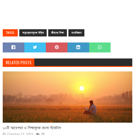
TAGS:
অনুপ্রেরণামূলক উক্তি
জীবনের শিক্ষা
মনোবিজ্ঞান
RELATED POSTS
১০টি আবেগঘন ও শিক্ষামূলক বাংলা স্ট্যাটাস
October 17, 2025
0টি