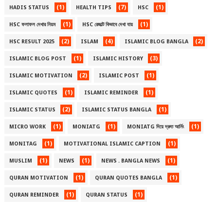
(1)
(7)
(1)
HADIS STATUS
HEALTH TIPS
HSC
(1)
(1)
HSC ফলাফল দেখার নিয়ম
HSC রেজাল্ট কিভাবে দেখা যায়
(2)
(4)
(2)
HSC RESULT 2025
ISLAM
ISLAMIC BLOG BANGLA
(1)
(3)
ISLAMIC BLOG POST
ISLAMIC HISTORY
(2)
(1)
ISLAMIC MOTIVATION
ISLAMIC POST
(1)
(1)
ISLAMIC QUOTES
ISLAMIC REMINDER
(2)
(1)
ISLAMIC STATUS
ISLAMIC STATUS BANGLA
(1)
(1)
(1)
MICRO WORK
MONIATG
MONIATG দিয়ে দ্রুত আর্নিং
(1)
(1)
MONITAG
MOTIVATIONAL ISLAMIC CAPTION
(1)
(1)
(1)
MUSLIM
NEWS
NEWS . BANGLA NEWS
(1)
(1)
QURAN MOTIVATION
QURAN QUOTES BANGLA
(1)
(1)
QURAN REMINDER
QURAN STATUS