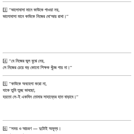
3️⃣
“ভালোবাসা মানে কাউকে পাওয়া নয়,
ভালোবাসা মানে কাউকে নিজের দো’আয় রাখা।”
4️⃣
“যে নিজের ভুল বুঝে নেয়,
সে নিজের চেয়ে বড় কোনো শিক্ষক খুঁজে পায় না।”
5️⃣
“কাউকে অবহেলা করো না,
যাকে তুমি তুচ্ছ ভাবছো,
হয়তো সে-ই একদিন তোমার সাহায্যের হাত বাড়াবে।”
6️⃣
“সময় ও আচরণ — দুটোই অমূল্য।