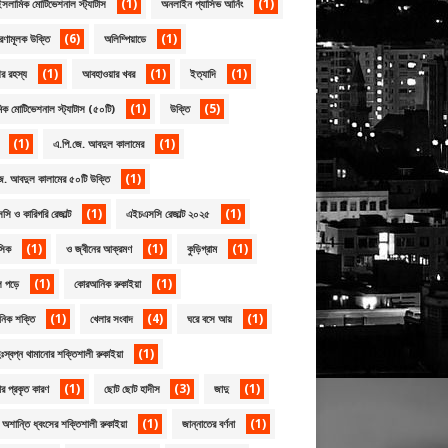
(1)
(1)
সলামিক মোটিভেশনাল স্ট্যাটাস
অনলাইন প্যাসিভ আর্নিং
(6)
(1)
েরণামূলক উক্তি
অলিম্পিয়াডে
(1)
(1)
(1)
র রহস্য
আবহাওয়ার খবর
ইত্যাদি
(1)
(5)
ক মোটিভেশনাল স্ট্যাটাস (৫০টি)
উক্তি
(1)
(1)
এ.পি.জে. আবদুল কালামের
(1)
ে. আবদুল কালামের ৫০টি উক্তি
(1)
(1)
ি ও কারিগরি রেজাল্ট
এইচএসসি রেজাল্ট ২০২৫
(1)
(1)
(1)
সিক
ও জ্বীনের আক্রমণ
কুড়িগ্রাম
(1)
(1)
ল পড়ে
কোরআনিক রুকাইয়া
(1)
(4)
(1)
িক শক্তি
খেলার সংবাদ
ঘরে বসে আয়
(1)
দুঃস্বপ্ন থামানোর শক্তিশালী রুকাইয়া
(1)
(3)
(1)
ার প্রকৃত কারণ
ছোট ছোট হাদীস
জাদু
(1)
(1)
 অশান্তি ধ্বংসের শক্তিশালী রুকাইয়া
জান্নাতের বর্ণনা