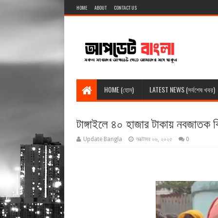
HOME
ABOUT
CONTACT US
HOME (হোম)
LATEST NEWS (সর্বশেষ খবর)
টাঙ্গাইলে ৪০ হাজার টাকায় নবজাতক 
Update Bangla
অক্টোবর ০৬, ২০২৫
0