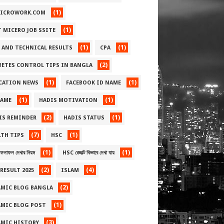
(1)
ICROWORK.COM
(1)
T MICERO JOB SSITE
(1)
(1)
 AND TECHNICAL RESULTS
CPA
(2)
BETES CONTROL TIPS IN BANGLA
(1)
(1)
CATION NEWS
FACEBOOK ID NAME
(1)
(1)
NAME
HADIS MOTIVATION
(2)
(1)
IS REMINDER
HADIS STATUS
(7)
(1)
LTH TIPS
HSC
(1)
(1)
লাফল দেখার নিয়ম
HSC রেজাল্ট কিভাবে দেখা যায়
(2)
(4)
RESULT 2025
ISLAM
(2)
AMIC BLOG BANGLA
(1)
AMIC BLOG POST
(3)
AMIC HISTORY