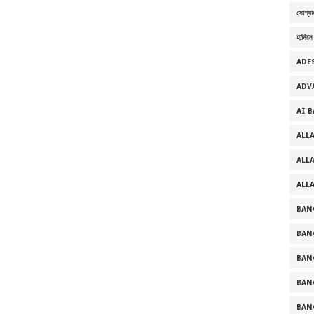
সোশ্যা
হাদিসে
ADE
ADV
AI 
ALL
ALL
ALL
BAN
BAN
BAN
BAN
BAN