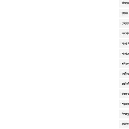
জীবনের 
তারেক 
নেত্রক
বড় শিক্
বাংলা স
বাংলাদ
ভবিষ্যদ
মোটিভ
রাজনৈ
রুকাই
শয়তান 
শিক্ষাম
সালমা