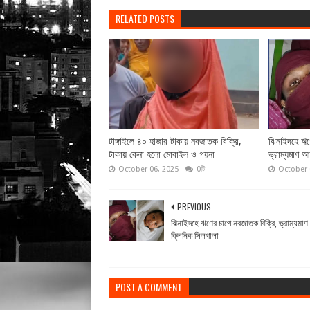
RELATED POSTS
টাঙ্গাইলে ৪০ হাজার টাকায় নবজাতক বিক্রি,
ঝিনাইদহে ঋণ
টাকায় কেনা হলো মোবাইল ও গয়না
ভ্রাম্যমাণ 
October 06, 2025
0টি
October 
PREVIOUS
ঝিনাইদহে ঋণের চাপে নবজাতক বিক্রি, ভ্রাম্যমা
ক্লিনিক সিলগালা
POST A COMMENT