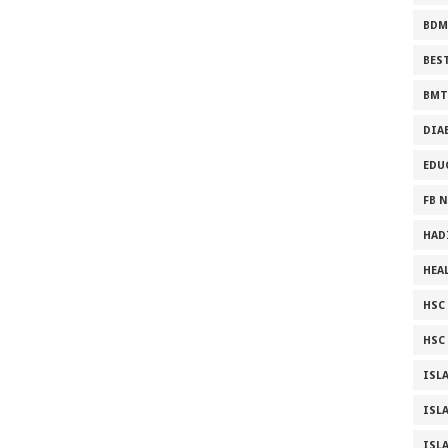
BDM
BES
BMT
DIA
EDU
FB 
HAD
HEA
HSC ফ
HSC 
ISL
ISL
ISL