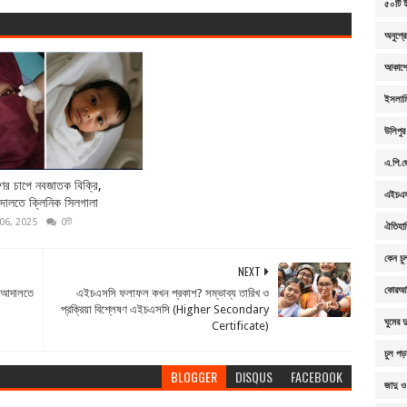
৫০টি ই
অনুপ্র
আকাশে
ইসলামি
উলিপুর
এ.পি.জ
ের চাপে নবজাতক বিক্রি,
এইচএসস
আদালতে ক্লিনিক সিলগালা
06, 2025
0টি
ঐতিহা
কেন চু
NEXT
কোরআন
ণ আদালতে
এইচএসসি ফলাফল কখন প্রকাশ? সম্ভাব্য তারিখ ও
প্রক্রিয়া বিশ্লেষণ এইচএসসি (Higher Secondary
ঘুমের 
Certificate)
চুল পড়
BLOGGER
DISQUS
FACEBOOK
জাদু ও