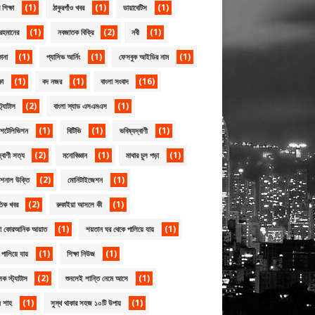
(1)
(1)
(1)
শিক্ষা
ঠাকুরগাঁও খবর
ডায়াবেটিস
(1)
(2)
(1)
রহমানের
নবজাতক বিক্রি
নবী
(1)
(1)
(1)
োনা
প্যাসিভ আর্নিং
ফেসবুক আইডির নাম
(1)
(1)
(16)
ষা
বদ নজর
বাংলা সংবাদ
(2)
(1)
্ট্যাটাস
বাংলা স্যাড এসএমএস
(1)
(1)
(1)
েশটেলিভিশন
বিটিভি
ভবিষ্যদ্বাণী
(2)
(1)
(1)
্বাণী সত্য
মনোবিজ্ঞান
মাথার চুল পড়া
(2)
(1)
েশনাল উক্তি
মোনিটাইজেশন
(2)
(1)
তিক খবর
রুকাইয়া আসলে কী
(1)
(1)
য়া কোরআনিক আয়াত
শয়তান ঘর থেকে পালিয়ে যায়
(1)
(1)
পালিয়ে যায়
শিক্ষা নিউজ
(2)
(1)
ূলক স্ট্যাটাস
শুনলেই শান্তি নেমে আসে
(1)
(1)
ন শাহ
সুস্থ থাকার সহজ ১০টি উপায়