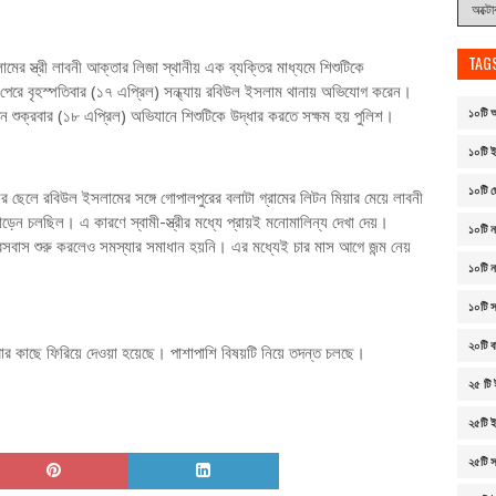
TAG
মের স্ত্রী লাবনী আক্তার লিজা স্থানীয় এক ব্যক্তির মাধ্যমে শিশুটিকে
 পেরে বৃহস্পতিবার (১৭ এপ্রিল) সন্ধ্যায় রবিউল ইসলাম থানায় অভিযোগ করেন।
িন শুক্রবার (১৮ এপ্রিল) অভিযানে শিশুটিকে উদ্ধার করতে সক্ষম হয় পুলিশ।
১০টি আ
১০টি ই
১০টি ছ
র ছেলে রবিউল ইসলামের সঙ্গে গোপালপুরের বলাটা গ্রামের লিটন মিয়ার মেয়ে লাবনী
েন চলছিল। এ কারণে স্বামী-স্ত্রীর মধ্যে প্রায়ই মনোমালিন্য দেখা দেয়।
১০টি ন
বসবাস শুরু করলেও সমস্যার সমাধান হয়নি। এর মধ্যেই চার মাস আগে জন্ম নেয়
১০টি 
১০টি 
২০টি বা
বাবার কাছে ফিরিয়ে দেওয়া হয়েছে। পাশাপাশি বিষয়টি নিয়ে তদন্ত চলছে।
২৫ টি 
২৫টি ই
২৫টি 