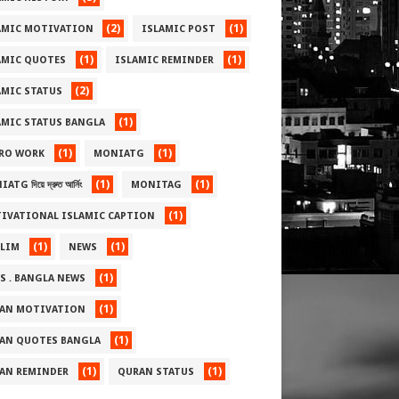
(2)
(1)
AMIC MOTIVATION
ISLAMIC POST
(1)
(1)
AMIC QUOTES
ISLAMIC REMINDER
(2)
AMIC STATUS
(1)
AMIC STATUS BANGLA
(1)
(1)
RO WORK
MONIATG
(1)
(1)
TG দিয়ে দ্রুত আর্নিং
MONITAG
(1)
IVATIONAL ISLAMIC CAPTION
(1)
(1)
LIM
NEWS
(1)
S . BANGLA NEWS
(1)
AN MOTIVATION
(1)
AN QUOTES BANGLA
(1)
(1)
AN REMINDER
QURAN STATUS