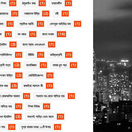
(1)
(1)
(1)
শিক্ষা
ঠাকুরগাঁও খবর
ডায়াবেটিস
(1)
(2)
(1)
রহমানের
নবজাতক বিক্রি
নবী
(1)
(1)
(1)
োনা
প্যাসিভ আর্নিং
ফেসবুক আইডির নাম
(1)
(1)
(16)
ষা
বদ নজর
বাংলা সংবাদ
(2)
(1)
্ট্যাটাস
বাংলা স্যাড এসএমএস
(1)
(1)
(1)
েশটেলিভিশন
বিটিভি
ভবিষ্যদ্বাণী
(2)
(1)
(1)
্বাণী সত্য
মনোবিজ্ঞান
মাথার চুল পড়া
(2)
(1)
েশনাল উক্তি
মোনিটাইজেশন
(2)
(1)
তিক খবর
রুকাইয়া আসলে কী
(1)
(1)
য়া কোরআনিক আয়াত
শয়তান ঘর থেকে পালিয়ে যায়
(1)
(1)
পালিয়ে যায়
শিক্ষা নিউজ
(2)
(1)
ূলক স্ট্যাটাস
শুনলেই শান্তি নেমে আসে
(1)
(1)
ন শাহ
সুস্থ থাকার সহজ ১০টি উপায়