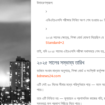
উদাহরণস্বরূপ:
এবিএইচএসসি পরীক্ষার লিখিত অংশ শেষ হওয়ার ৬০ 
২০২৪ সালের ক্ষেত্রে, শিক্ষা বোর্ড ঘোষণা দিয়েছিল যে
Standard
+2
তাই, যদি ২০২৫ সালের এইচএসসি পরীক্ষা যথাসময়ে শেষ হয়
২০২৫ সালের সম্ভাব্য তারিখ
বর্তমান সংবাদ মাধ্যম অনুসারে, শিক্ষা বোর্ড ও সংশ্লিষ্ট কর্ত
bdnews24.com
এটি সেই ৬০ দিনের সীমার মধ্যে পরিপূর্ণভাবে পড়ে — ফল
পারে।
তবে এটি নিশ্চিত নয় — মূল্যায়ন ও প্রশাসনিক কাজের গতি, ছুট
সমন্বয়) ফল প্রকাশ পিছিয়ে দিতে পারে।