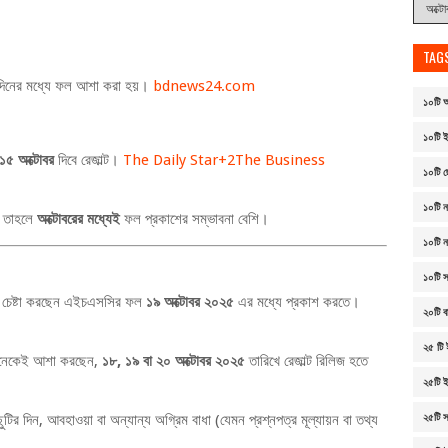
TAG
দিনের মধ্যে ফল আশা করা হয়।
bdnews24.com
১০টি আ
১০টি ই
১৫ অক্টোবর
দিবে রেজাল্ট।
The Daily Star
+2
The Business
১০টি ছ
১০টি ন
, তাহলে
অক্টোবরের মধ্যেই
ফল প্রকাশের সম্ভাবনা বেশি।
১০টি 
১০টি 
ৃপক্ষ চেষ্টা করছেন এইচএসসির ফল
১৯ অক্টোবর ২০২৫
এর মধ্যে প্রকাশ করতে।
২০টি বা
২৫ টি 
ে অনেকেই আশা করছেন,
১৮, ১৯ বা ২০ অক্টোবর ২০২৫
তারিখে রেজাল্ট রিলিজ হতে
২৫টি ই
ির দিন, আবহাওয়া বা অন্যান্য অগ্রিম বাধা (যেমন প্রশ্নপত্র মূল্যায়ন বা তথ্য
২৫টি 