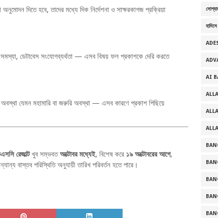
 অনুমোদন দিতে হবে, তাদের মধ্যে দিক নির্দেশনা ও সাক্ষরকাগজ প্রক্রিয়া
সোশ্যা
হাদিসে
ADE
ার সমস্যা, ডেটাবেস সংযোগব্যর্থতা — এসব বিষয় ফল প্রকাশকে দেরি করতে
ADV
AI 
ALL
া, অবস্থা যেমন মহামারি বা জরুরি অবস্থা — এসব কারণে প্রকাশ পিছিয়ে
ALL
ALL
BAN
সসি রেজাল্ট
খুব সম্ভবত
অক্টোবর মধ্যেই
, বিশেষ করে
১৯ অক্টোবরের আগে
,
BAN
যান্য বাস্তব পরিস্থিতি অনুযায়ী তারিখ পরিবর্তন হতে পারে।
BAN
BAN
BAN