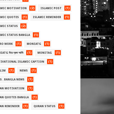
(2)
(1)
AMIC MOTIVATION
ISLAMIC POST
(1)
(1)
AMIC QUOTES
ISLAMIC REMINDER
(2)
AMIC STATUS
(1)
AMIC STATUS BANGLA
(1)
(1)
RO WORK
MONIATG
(1)
(1)
TG দিয়ে দ্রুত আর্নিং
MONITAG
(1)
IVATIONAL ISLAMIC CAPTION
(1)
(1)
LIM
NEWS
(1)
S . BANGLA NEWS
(1)
AN MOTIVATION
(1)
AN QUOTES BANGLA
(1)
(1)
AN REMINDER
QURAN STATUS