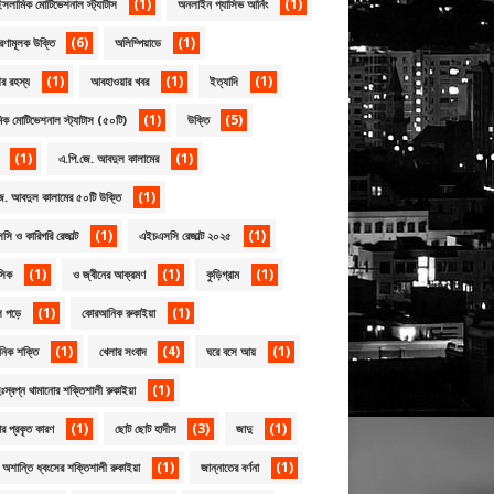
(1)
(1)
সলামিক মোটিভেশনাল স্ট্যাটাস
অনলাইন প্যাসিভ আর্নিং
(6)
(1)
েরণামূলক উক্তি
অলিম্পিয়াডে
(1)
(1)
(1)
র রহস্য
আবহাওয়ার খবর
ইত্যাদি
(1)
(5)
ক মোটিভেশনাল স্ট্যাটাস (৫০টি)
উক্তি
(1)
(1)
এ.পি.জে. আবদুল কালামের
(1)
ে. আবদুল কালামের ৫০টি উক্তি
(1)
(1)
ি ও কারিগরি রেজাল্ট
এইচএসসি রেজাল্ট ২০২৫
(1)
(1)
(1)
সিক
ও জ্বীনের আক্রমণ
কুড়িগ্রাম
(1)
(1)
ল পড়ে
কোরআনিক রুকাইয়া
(1)
(4)
(1)
িক শক্তি
খেলার সংবাদ
ঘরে বসে আয়
(1)
দুঃস্বপ্ন থামানোর শক্তিশালী রুকাইয়া
(1)
(3)
(1)
ার প্রকৃত কারণ
ছোট ছোট হাদীস
জাদু
(1)
(1)
 অশান্তি ধ্বংসের শক্তিশালী রুকাইয়া
জান্নাতের বর্ণনা