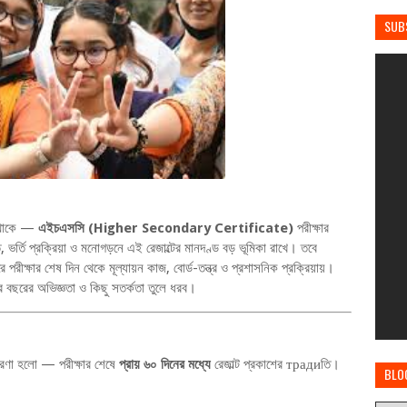
SUB
য় থাকে —
এইচএসসি (Higher Secondary Certificate)
পরীক্ষার
্ত, ভর্তি প্রক্রিয়া ও মনোগড়নে এই রেজাল্টের মানদণ্ড বড় ভূমিকা রাখে। তবে
 পরীক্ষার শেষ দিন থেকে মূল্যায়ন কাজ, বোর্ড-তন্ত্র ও প্রশাসনিক প্রক্রিয়ায়।
র বছরের অভিজ্ঞতা ও কিছু সতর্কতা তুলে ধরব।
ধারণা হলো — পরীক্ষার শেষে
প্রায় ৬০ দিনের মধ্যে
রেজাল্ট প্রকাশের традиতি।
BLO