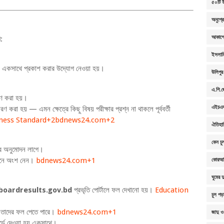
৫০টি ই
অনুপ্র
আকাশে
:
ইসলামি
 ফল একসাথে প্রকাশ করার উদ্যোগ নেওয়া হয়।
উলিপুর
এ.পি.জ
ারণ করা হয়।
এইচএসস
য় — এমন ক্ষেত্রে কিছু বিষয় পরীক্ষার প্রশ্ন না থাকলে পূর্ববর্তী
ness Standard
+2
bdnews24.com
+2
ঐতিহা
কেন চু
ুলোর অনুমোদন লাগে।
ুষ্ঠানে অংশ নেন।
bdnews24.com
+1
কোরআন
ঘুমের 
boardresults.gov.bd
প্রভৃতি পোর্টালে ফল দেখানো হয়।
Education
চুল পড়
থী তাদের ফল পেতে পারে।
bdnews24.com
+1
জাদু ও
্ডে দেওয়া হয় একসাথে।