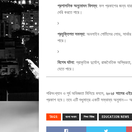
প্রশাসনিক অনুমোদন বিলম্ব
: ফল প্রকাশের জন্য যারা
দেরি করতে পারে।
প্রযুক্তিগত সমস্যা
: অনলাইন পোর্টালের লোড, সার্ভ
পারে।
বিশেষ ঘটনা
: প্রাকৃতিক দুর্যোগ, রাজনৈতিক অস্থিরত
যেতে পারে।
পরিসংখ্যান ও পূর্ব অভিজ্ঞতা মিলিয়ে বললে,
২০২৫ সালের এইচএ
প্রকাশ হবে। তবে এটি শুধুমাত্র একটি সম্ভাব্য অনুমান— অন্
TAGS:
বাংলা সংবাদ
শিক্ষা নিউজ
EDUCATION NEWS