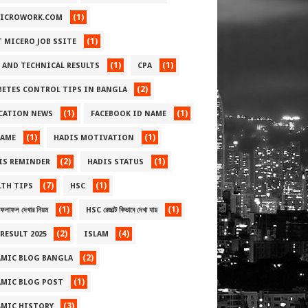
(1)
ICROWORK.COM
(1)
T MICERO JOB SSITE
(1)
(1)
 AND TECHNICAL RESULTS
CPA
(2)
BETES CONTROL TIPS IN BANGLA
(1)
(1)
CATION NEWS
FACEBOOK ID NAME
(1)
(1)
NAME
HADIS MOTIVATION
(2)
(1)
IS REMINDER
HADIS STATUS
(7)
(1)
LTH TIPS
HSC
(1)
(1)
লাফল দেখার নিয়ম
HSC রেজাল্ট কিভাবে দেখা যায়
(2)
(4)
RESULT 2025
ISLAM
(2)
AMIC BLOG BANGLA
(1)
AMIC BLOG POST
(3)
AMIC HISTORY