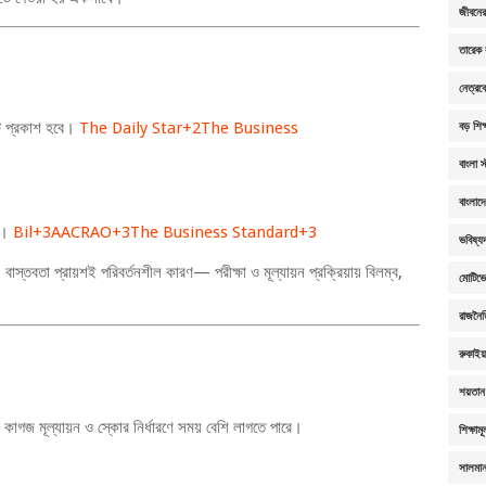
জীবনের 
তারেক 
নেত্রক
্ট প্রকাশ হবে।
The Daily Star
+2
The Business
বড় শিক্
বাংলা স
বাংলাদ
ল।
Bil
+3
AACRAO
+3
The Business Standard
+3
ভবিষ্যদ
্তবতা প্রায়শই পরিবর্তনশীল কারণ— পরীক্ষা ও মূল্যায়ন প্রক্রিয়ায় বিলম্ব,
মোটিভ
রাজনৈ
রুকাই
শয়তান 
হয়, কাগজ মূল্যায়ন ও স্কোর নির্ধারণে সময় বেশি লাগতে পারে।
শিক্ষাম
সালমা