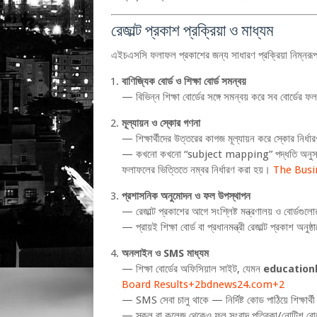
রেজাল্ট প্রকাশ প্রক্রিয়া ও মাধ্যম
এইচএসসি ফলাফল প্রকাশের জন্য সাধারণ প্রক্রিয়া নিম্নরূপ
বাণিজ্যিক বোর্ড ও শিক্ষা বোর্ড সমন্বয়
— বিভিন্ন শিক্ষা বোর্ডের সঙ্গে সমন্বয় করে সব বোর্ডের
মূল্যায়ন ও স্কোর গণনা
— শিক্ষার্থীদের উত্তরের কাগজ মূল্যায়ন করে স্কোর নির্ধ
— কখনো কখনো “subject mapping” পদ্ধতি অনুসরণ করা হ
ফলাফলের ভিত্তিতে নম্বর নির্ধারণ করা হয়।
The Busi
প্রশাসনিক অনুমোদন ও ফল উপস্থাপন
— রেজাল্ট প্রকাশের আগে সংশ্লিষ্ট মন্ত্রণালয় ও বোর্ডগ
— প্রায়ই শিক্ষা বোর্ড বা প্রধানমন্ত্রী রেজাল্ট প্রকাশ অন
অনলাইন ও SMS মাধ্যম
— শিক্ষা বোর্ডের অফিসিয়াল সাইট, যেমন
education
Board Results
+2
bdnews24.com
+2
— SMS সেবা চালু থাকে — নির্দিষ্ট কোড পাঠিয়ে শিক্ষার্
— স্কুল বা কলেজ থেকেও ফল সংবাদ পত্রিকা/নোটিশ বোর