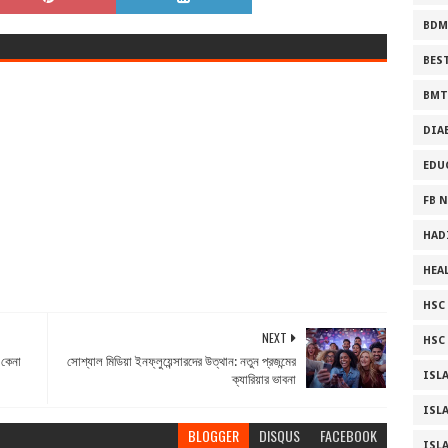
BDM
BES
BMT
DIA
EDU
FB 
HAD
HEA
HSC ফ
NEXT
HSC 
 কেনা
সোশ্যাল মিডিয়া ইনফ্লুয়েন্সারদের উত্থান: নতুন প্রজন্মের
ISL
ক্যারিয়ার ভাবনা
ISL
BLOGGER
DISQUS
FACEBOOK
ISL