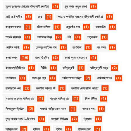
(1)
(1)
ঘুমের দুঃস্বপ্ন থামানোর শক্তিশালী রুকাইয়া
চুল পড়ার প্রকৃত কারণ
(3)
(1)
(1)
ছোট ছোট হাদীস
জাদু
জাদু ও অশান্তি ধ্বংসের শক্তিশালী রুকাইয়া
(1)
(1)
(1)
(1)
জান্নাতের বর্ণনা
জীবনের শিক্ষা
ঠাকুরগাঁও খবর
ডায়াবেটিস
(1)
(2)
(1)
(1)
তারেক রহমানের
নবজাতক বিক্রি
নবী
নেত্রকোনা
(1)
(1)
(1)
(1)
প্যাসিভ আর্নিং
ফেসবুক আইডির নাম
বড় শিক্ষা
বদ নজর
(16)
(2)
(1)
বাংলা সংবাদ
বাংলা স্ট্যাটাস
বাংলা স্যাড এসএমএস
(1)
(1)
(1)
(2)
বাংলাদেশটেলিভিশন
বিটিভি
ভবিষ্যদ্বাণী
ভবিষ্যদ্বাণী সত্য
(1)
(1)
(2)
(1)
মনোবিজ্ঞান
মাথার চুল পড়া
মোটিভেশনাল উক্তি
মোনিটাইজেশন
(2)
(1)
(1)
রাজনৈতিক খবর
রুকাইয়া আসলে কী
রুকাইয়া কোরআনিক আয়াত
(1)
(1)
(1)
শয়তান ঘর থেকে পালিয়ে যায়
শয়তান পালিয়ে যায়
শিক্ষা নিউজ
(2)
(1)
(1)
শিক্ষামূলক স্ট্যাটাস
শুনলেই শান্তি নেমে আসে
সালমান শাহ
(1)
(7)
(1)
সুস্থ থাকার সহজ ১০টি উপায়
সোশ্যাল মিডিয়ার
স্ট্যাটাস
(2)
(1)
(1)
(1)
স্বাস্থ্যসংকট
হাদিসে
হাদীস
হানিফসংকেত