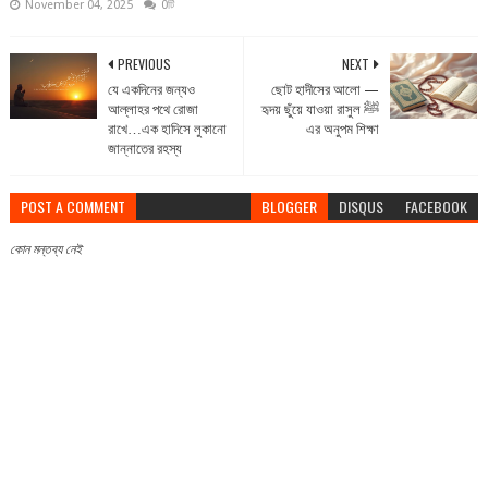
November 04, 2025
0টি
PREVIOUS
NEXT
যে একদিনের জন্যও
ছোট হাদীসের আলো —
আল্লাহর পথে রোজা
হৃদয় ছুঁয়ে যাওয়া রাসুল ﷺ
রাখে…এক হাদিসে লুকানো
এর অনুপম শিক্ষা
জান্নাতের রহস্য
POST A COMMENT
BLOGGER
DISQUS
FACEBOOK
কোন মন্তব্য নেই