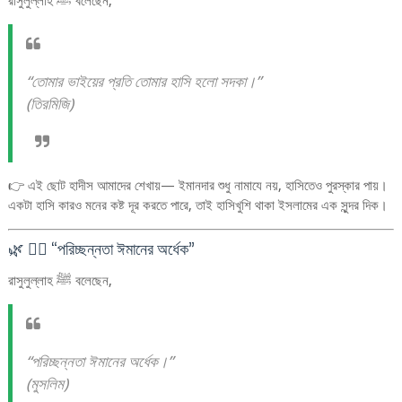
রাসুলুল্লাহ ﷺ বলেছেন,
“তোমার ভাইয়ের প্রতি তোমার হাসি হলো সদকা।”
(তিরমিজি)
👉 এই ছোট হাদীস আমাদের শেখায়— ইমানদার শুধু নামাযে নয়, হাসিতেও পুরস্কার পায়।
একটা হাসি কারও মনের কষ্ট দূর করতে পারে, তাই হাসিখুশি থাকা ইসলামের এক সুন্দর দিক।
🌿 ২️⃣ “পরিচ্ছন্নতা ঈমানের অর্ধেক”
রাসুলুল্লাহ ﷺ বলেছেন,
“পরিচ্ছন্নতা ঈমানের অর্ধেক।”
(মুসলিম)