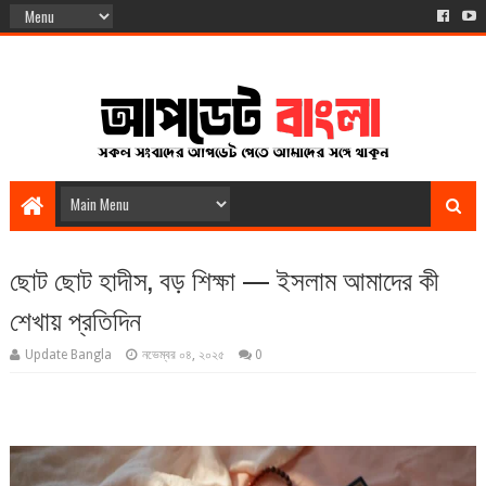
ছোট ছোট হাদীস, বড় শিক্ষা — ইসলাম আমাদের কী
শেখায় প্রতিদিন
Update Bangla
নভেম্বর ০৪, ২০২৫
0