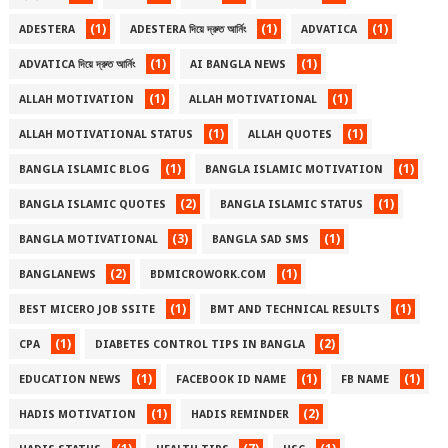
(1)
(1)
(1)
ADESTERA
ADESTERA দিয়ে দ্রুত আর্নিং
ADVATICA
(1)
(1)
ADVATICA দিয়ে দ্রুত আর্নিং
AI BANGLA NEWS
(1)
(1)
ALLAH MOTIVATION
ALLAH MOTIVATIONAL
(1)
(1)
ALLAH MOTIVATIONAL STATUS
ALLAH QUOTES
(1)
(1)
BANGLA ISLAMIC BLOG
BANGLA ISLAMIC MOTIVATION
(2)
(1)
BANGLA ISLAMIC QUOTES
BANGLA ISLAMIC STATUS
(3)
(1)
BANGLA MOTIVATIONAL
BANGLA SAD SMS
(2)
(1)
BANGLANEWS
BDMICROWORK.COM
(1)
(1)
BEST MICERO JOB SSITE
BMT AND TECHNICAL RESULTS
(1)
(2)
CPA
DIABETES CONTROL TIPS IN BANGLA
(1)
(1)
(1)
EDUCATION NEWS
FACEBOOK ID NAME
FB NAME
(1)
(2)
HADIS MOTIVATION
HADIS REMINDER