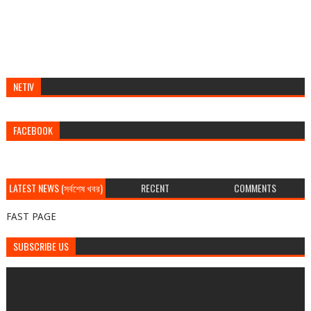
NETIV
FACEBOOK
LATEST NEWS (সর্বশেষ খবর)
RECENT
COMMENTS
FAST PAGE
SUBSCRIBE US