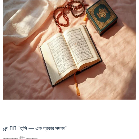
🌿 ১️⃣ “হাসি — এক প্রকার সদকা”