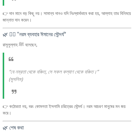
👉 দান মানে বড় কিছু নয়। সামান্য দানও যদি নিঃস্বার্থভাবে করা হয়, আল্লাহ তার বিনিময়ে
জান্নাত দান করেন।
🌿 ৭️⃣ “নরম ব্যবহার ঈমানের সৌন্দর্য”
রাসুলুল্লাহ ﷺ বলেছেন,
“যে নম্রতা থেকে বঞ্চিত, সে সকল কল্যাণ থেকে বঞ্চিত।”
(মুসলিম)
👉 কঠোরতা নয়, বরং কোমলতা ইসলামি চরিত্রের সৌন্দর্য। নরম আচরণ মানুষের মন জয়
করে।
🌿 শেষ কথা