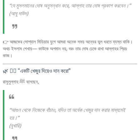
“যে মুসলমানের দোষ অনুসন্ধান করে, আল্লাহ তার দোষ প্রকাশ করবেন।”
(আবু দাউদ)
👉 আজকের সোশ্যাল মিডিয়ার যুগে আমরা অনেক সময় অন্যের ভুল ধরতে ব্যস্ত থাকি।
অথচ ইসলাম শেখায়— কাউকে অপমান নয়, বরং তার দোষ ঢেকে রাখা আল্লাহর প্রিয়
কাজ।
🌿 ৬️⃣ “একটি খেজুর দিয়েও দান করো”
রাসুলুল্লাহ ﷺ বলেছেন,
“আগুন থেকে নিজেকে বাঁচাও, যদিও তা অর্ধেক খেজুর দান করার মাধ্যমেই
হয়।”
(বুখারি)