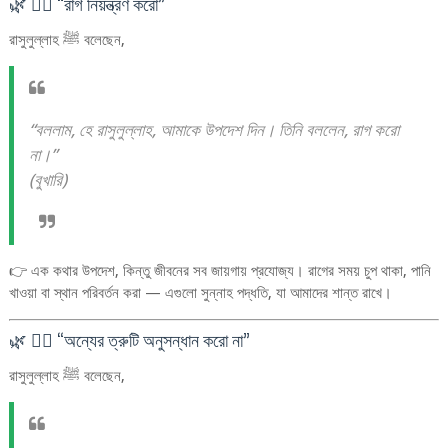
🌿 ৪️⃣ “রাগ নিয়ন্ত্রণ করো”
রাসুলুল্লাহ ﷺ বলেছেন,
“বললাম, হে রাসুলুল্লাহ, আমাকে উপদেশ দিন। তিনি বললেন, রাগ করো
না।”
(বুখারি)
👉 এক কথার উপদেশ, কিন্তু জীবনের সব জায়গায় প্রযোজ্য। রাগের সময় চুপ থাকা, পানি
খাওয়া বা স্থান পরিবর্তন করা — এগুলো সুন্নাহ পদ্ধতি, যা আমাদের শান্ত রাখে।
🌿 ৫️⃣ “অন্যের ত্রুটি অনুসন্ধান করো না”
রাসুলুল্লাহ ﷺ বলেছেন,