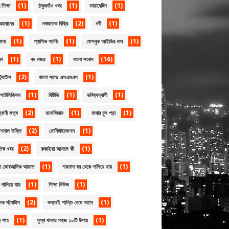
(1)
(1)
(1)
শিক্ষা
ঠাকুরগাঁও খবর
ডায়াবেটিস
(1)
(2)
(1)
রহমানের
নবজাতক বিক্রি
নবী
(1)
(1)
(1)
োনা
প্যাসিভ আর্নিং
ফেসবুক আইডির নাম
(1)
(1)
(16)
ষা
বদ নজর
বাংলা সংবাদ
(2)
(1)
্ট্যাটাস
বাংলা স্যাড এসএমএস
(1)
(1)
(1)
েশটেলিভিশন
বিটিভি
ভবিষ্যদ্বাণী
(2)
(1)
(1)
্বাণী সত্য
মনোবিজ্ঞান
মাথার চুল পড়া
(2)
(1)
েশনাল উক্তি
মোনিটাইজেশন
(2)
(1)
তিক খবর
রুকাইয়া আসলে কী
(1)
(1)
য়া কোরআনিক আয়াত
শয়তান ঘর থেকে পালিয়ে যায়
(1)
(1)
পালিয়ে যায়
শিক্ষা নিউজ
(2)
(1)
ূলক স্ট্যাটাস
শুনলেই শান্তি নেমে আসে
(1)
(1)
ন শাহ
সুস্থ থাকার সহজ ১০টি উপায়