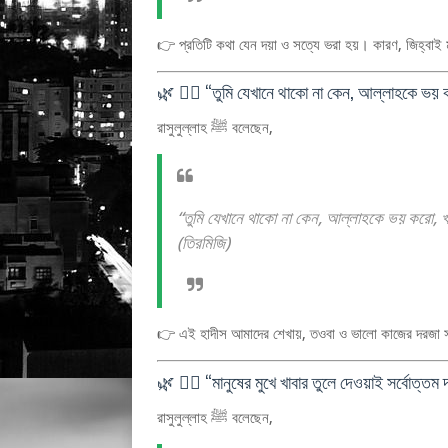
👉 প্রতিটি কথা যেন দয়া ও সত্যে ভরা হয়। কারণ, জিহ্বাই 
🌿 ৩️⃣ “তুমি যেখানে থাকো না কেন, আল্লাহকে ভয়
রাসুলুল্লাহ ﷺ বলেছেন,
“তুমি যেখানে থাকো না কেন, আল্লাহকে ভয় করো,
(তিরমিজি)
👉 এই হাদীস আমাদের শেখায়, তওবা ও ভালো কাজের দরজ
🌿 ৪️⃣ “মানুষের মুখে খাবার তুলে দেওয়াই সর্বোত্তম 
রাসুলুল্লাহ ﷺ বলেছেন,