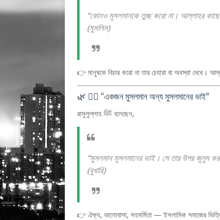
“কোনও মুসলমানকে তুচ্ছ করো না। আল্লাহর কাছ
(মুসলিম)
👉 মানুষকে বিচার করো না তার চেহারা বা অবস্থা দেখে। আল্লা
🌿 ৮️⃣ “একজন মুসলমান অন্য মুসলমানের ভাই”
রাসুলুল্লাহ ﷺ বলেছেন,
“মুসলমান মুসলমানের ভাই। সে তার উপর জুলুম ক
(বুখারি)
👉 ঐক্য, ভালোবাসা, সহমর্মিতা — ইসলামিক সমাজের ভিত