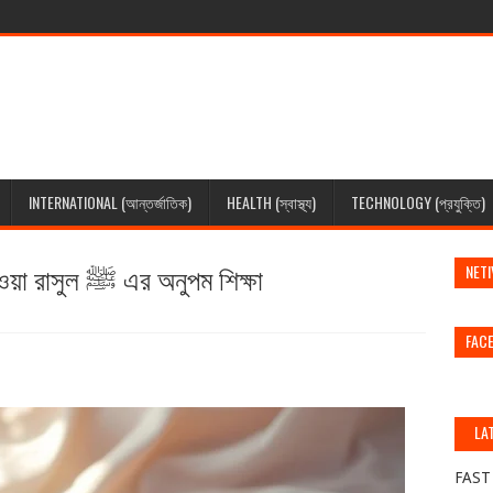
INTERNATIONAL (আন্তর্জাতিক)
HEALTH (স্বাস্থ্য)
TECHNOLOGY (প্রযুক্তি)
ছোট হাদীসের আলো — হৃদয় ছুঁয়ে যাওয়া রাসুল ﷺ এর অনুপম শিক্ষা
NETI
FAC
LA
(স
FAST