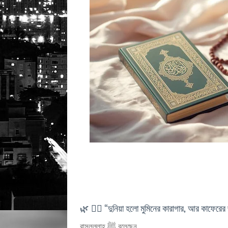
🌿 ১️⃣ “দুনিয়া হলো মুমিনের কারাগার, আর কাফেরের 
রাসুলুল্লাহ ﷺ বলেছেন,