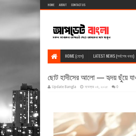
HOME
ABOUT
CONTACT US
HOME (হোম)
LATEST NEWS (সর্বশেষ খবর)
Update Bangla
নভেম্বর ০৪, ২০২৫
0