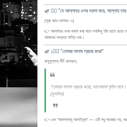
🌿 ৯️⃣ “যে আল্লাহর ওপর ভরসা করে, আল্লাহ তার জ
(সূরা আত-তালাক: ৩)
👉 আল্লাহর ওপর ভরসা করা মানে সবকিছু তাঁর হাতে ছেড়ে দ
আমাদের অন্তরে শান্তি দেয়।
🌿 ১০️⃣ “তোমরা সালাম প্রচার করো”
রাসুলুল্লাহ ﷺ বলেছেন,
“তোমরা সালাম প্রচার করো, ভালোবাসা বৃদ্ধি পাবে।
(মুসলিম)
👉 এক “আসসালামু আলাইকুম” — এটি শুধু শুভেচ্ছা নয়, বরং