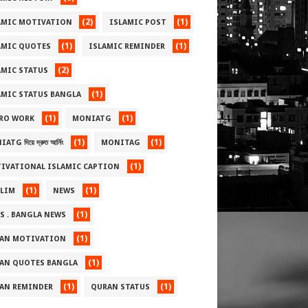
(2)
(1)
AMIC MOTIVATION
ISLAMIC POST
(1)
(1)
AMIC QUOTES
ISLAMIC REMINDER
(2)
AMIC STATUS
(1)
AMIC STATUS BANGLA
(1)
(1)
RO WORK
MONIATG
(1)
(1)
TG দিয়ে দ্রুত আর্নিং
MONITAG
(1)
IVATIONAL ISLAMIC CAPTION
(1)
(1)
LIM
NEWS
(1)
S . BANGLA NEWS
(1)
AN MOTIVATION
(1)
AN QUOTES BANGLA
(1)
(1)
AN REMINDER
QURAN STATUS