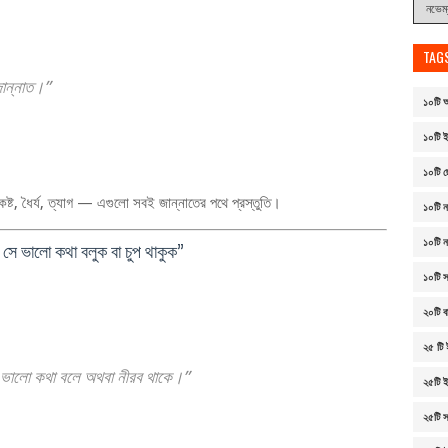
TAG
জান্নাত।”
১০টি আ
১০টি ই
১০টি ছ
ট, ধৈর্য, ত্যাগ — এগুলো সবই জান্নাতের পথে প্রস্তুতি।
১০টি ন
১০টি 
 সে ভালো কথা বলুক বা চুপ থাকুক”
১০টি 
২০টি বা
২৫ টি 
ন ভালো কথা বলে অথবা নীরব থাকে।”
২৫টি ই
২৫টি 