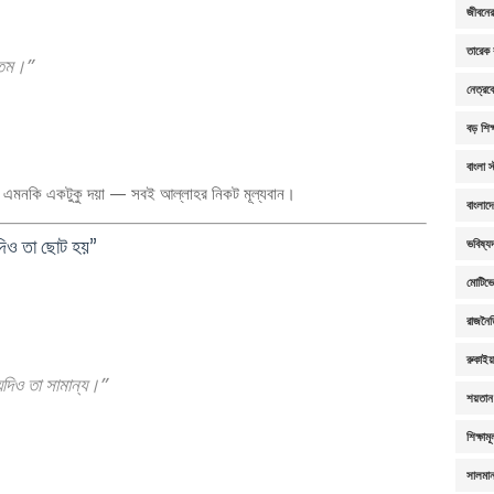
জীবনের 
তারেক 
ত্তম।”
নেত্রক
বড় শিক্
বাংলা স
ি, এমনকি একটুকু দয়া — সবই আল্লাহর নিকট মূল্যবান।
বাংলাদ
দিও তা ছোট হয়”
ভবিষ্যদ
মোটিভ
রাজনৈ
রুকাই
 যদিও তা সামান্য।”
শয়তান 
শিক্ষাম
সালমা