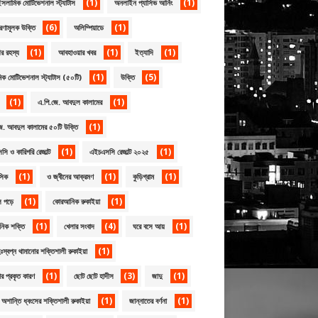
(1)
(1)
সলামিক মোটিভেশনাল স্ট্যাটাস
অনলাইন প্যাসিভ আর্নিং
(6)
(1)
েরণামূলক উক্তি
অলিম্পিয়াডে
(1)
(1)
(1)
র রহস্য
আবহাওয়ার খবর
ইত্যাদি
(1)
(5)
ক মোটিভেশনাল স্ট্যাটাস (৫০টি)
উক্তি
(1)
(1)
এ.পি.জে. আবদুল কালামের
(1)
ে. আবদুল কালামের ৫০টি উক্তি
(1)
(1)
ি ও কারিগরি রেজাল্ট
এইচএসসি রেজাল্ট ২০২৫
(1)
(1)
(1)
সিক
ও জ্বীনের আক্রমণ
কুড়িগ্রাম
(1)
(1)
ল পড়ে
কোরআনিক রুকাইয়া
(1)
(4)
(1)
িক শক্তি
খেলার সংবাদ
ঘরে বসে আয়
(1)
দুঃস্বপ্ন থামানোর শক্তিশালী রুকাইয়া
(1)
(3)
(1)
ার প্রকৃত কারণ
ছোট ছোট হাদীস
জাদু
(1)
(1)
 অশান্তি ধ্বংসের শক্তিশালী রুকাইয়া
জান্নাতের বর্ণনা