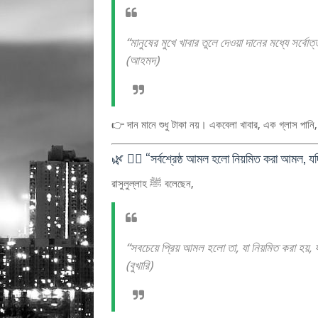
“মানুষের মুখে খাবার তুলে দেওয়া দানের মধ্যে সর্বো
(আহমদ)
👉 দান মানে শুধু টাকা নয়। একবেলা খাবার, এক গ্লাস পান
🌿 ৫️⃣ “সর্বশ্রেষ্ঠ আমল হলো নিয়মিত করা আমল, য
রাসুলুল্লাহ ﷺ বলেছেন,
“সবচেয়ে প্রিয় আমল হলো তা, যা নিয়মিত করা হয়,
(বুখারি)