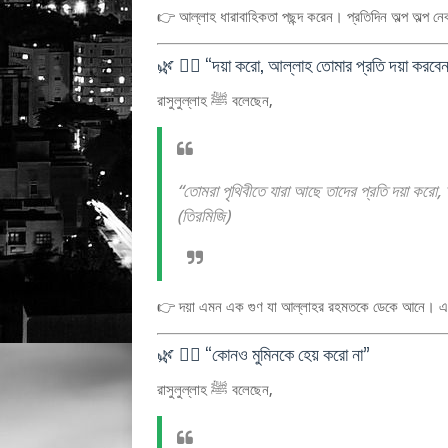
👉 আল্লাহ ধারাবাহিকতা পছন্দ করেন। প্রতিদিন অল্প অল্প 
🌿 ৬️⃣ “দয়া করো, আল্লাহ তোমার প্রতি দয়া করবে
রাসুলুল্লাহ ﷺ বলেছেন,
“তোমরা পৃথিবীতে যারা আছে তাদের প্রতি দয়া করো
(তিরমিজি)
👉 দয়া এমন এক গুণ যা আল্লাহর রহমতকে ডেকে আনে। একটু
🌿 ৭️⃣ “কোনও মুমিনকে হেয় করো না”
রাসুলুল্লাহ ﷺ বলেছেন,