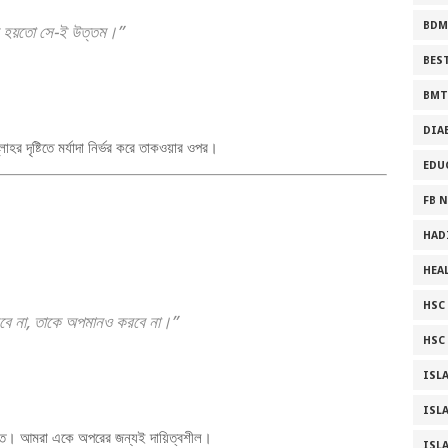
BDM
ে হয়তো সে-ই উত্তম।”
BES
BMT
DIA
হর দৃষ্টিতে মর্যাদা নির্ভর করে তাকওয়ার ওপর।
EDU
FB 
HAD
HEA
HSC ফ
রবে না, তাকে অপমানও করবে না।”
HSC 
ISL
ISL
্তি। আমরা একে অপরের জন্যই দায়িত্বশীল।
ISL