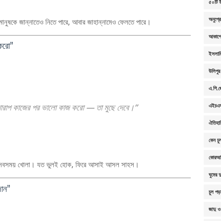
৫০টি ই
অনুপ্র
মানুষকে জান্নাতেও নিতে পারে, আবার জাহান্নামেও ফেলতে পারে।
আকাশে
 করো”
ইসলামি
উলিপুর
এ.পি.জ
 খারাপ কাজের পর ভালো কাজ করো — তা মুছে দেবে।”
এইচএসস
ঐতিহা
কেন চু
কোরআন
া সবসময় খোলা। যত ভুলই হোক, ফিরে আসাই আসল সাহস।
ঘুমের 
দান”
চুল পড়
জাদু ও