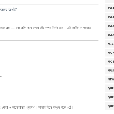
ন্য যথেষ্ট”
ISL
ISL
ISL
েওয়া নয় — বরং চেষ্টা করে শেষে তাঁর ওপর নির্ভর করা। এই হাদীস ও আয়াত
ISL
MIC
MONIA
MOT
MUS
”
NEW
QUR
QUR
QUR
 দোয়া ও ভালোবাসার প্রকাশ। সালাম দিলে বন্ধন গড়ে ওঠে।