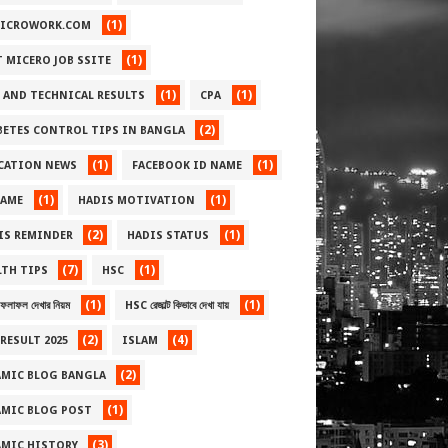
(1)
ICROWORK.COM
(1)
T MICERO JOB SSITE
(1)
(1)
 AND TECHNICAL RESULTS
CPA
(2)
BETES CONTROL TIPS IN BANGLA
(1)
(1)
CATION NEWS
FACEBOOK ID NAME
(1)
(1)
NAME
HADIS MOTIVATION
(2)
(1)
IS REMINDER
HADIS STATUS
(7)
(1)
LTH TIPS
HSC
(1)
(1)
লাফল দেখার নিয়ম
HSC রেজাল্ট কিভাবে দেখা যায়
(2)
(4)
RESULT 2025
ISLAM
(2)
AMIC BLOG BANGLA
(1)
AMIC BLOG POST
(3)
AMIC HISTORY