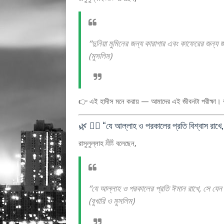
“দুনিয়া মুমিনের জন্য কারাগার এবং কাফেরের জন্য 
(মুসলিম)
👉 এই হাদীস মনে করায় — আমাদের এই জীবনটা পরীক্ষা। কষ্
🌿 ২️⃣ “যে আল্লাহ ও পরকালের প্রতি বিশ্বাস রাখে,
রাসুলুল্লাহ ﷺ বলেছেন,
“যে আল্লাহ ও পরকালের প্রতি ঈমান রাখে, সে যে
(বুখারি ও মুসলিম)