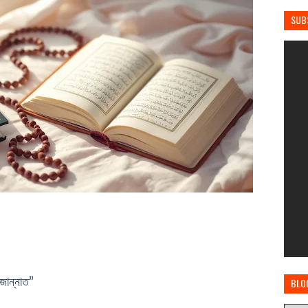
SUB
জান্নাত”
BLO